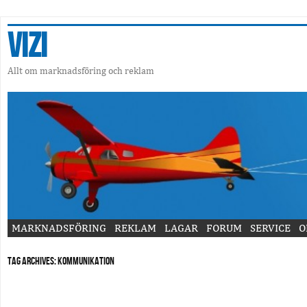
Vizi
Allt om marknadsföring och reklam
MARKNADSFÖRING
REKLAM
LAGAR
FORUM
SERVICE
O
Tag Archives:
Kommunikation