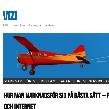
Vizi
Allt om marknadsföring och reklam
MARKNADSFÖRING
REKLAM
LAGAR
FORUM
SERVICE
O
Hur man marknadsför sig på bästa sätt – 
och internet