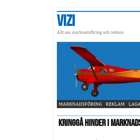
Vizi
Allt om marknadsföring och reklam
MARKNADSFÖRING
REKLAM
LAG
Kringgå hinder i marknad