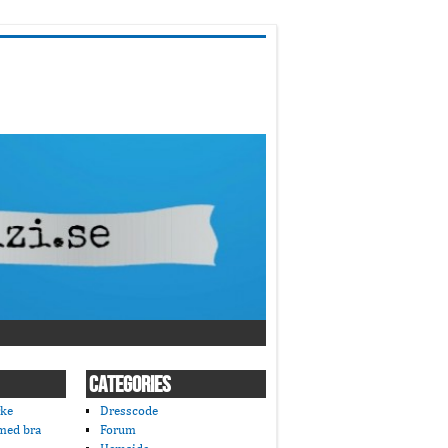
CATEGORIES
rke
Dresscode
 med bra
Forum