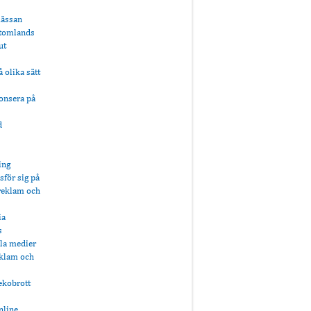
mässan
utomlands
ut
 olika sätt
nonsera på
d
ing
för sig på
lreklam och
ia
s
ala medier
eklam och
ekobrott
nline