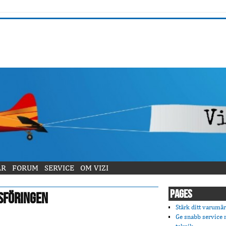
AR
FORUM
SERVICE
OM VIZI
PAGES
sföringen
Stärk ditt varumä
Ge snabb service