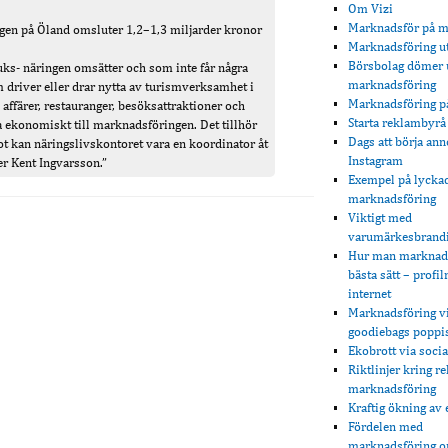
Om Vizi
Marknadsför på 
gen på Öland omsluter 1,2–1,3 miljarder kronor
Marknadsföring 
Börsbolag dömer 
uks- näringen omsätter och som inte får några
marknadsföring
 driver eller drar nytta av turismverksamhet i
Marknadsföring på
 affärer, restauranger, besöksattraktioner och
Starta reklambyrå
ra ekonomiskt till marknadsföringen. Det tillhör
Dags att börja an
kan näringslivskontoret vara en koordinator åt
Instagram
er Kent Ingvarsson.”
Exempel på lycka
marknadsföring
Viktigt med
varumärkesbrand
Hur man marknads
bästa sätt – profi
internet
Marknadsföring v
goodiebags poppi
Ekobrott via soci
Riktlinjer kring r
marknadsföring
Kraftig ökning av 
Fördelen med
marknadsföring o