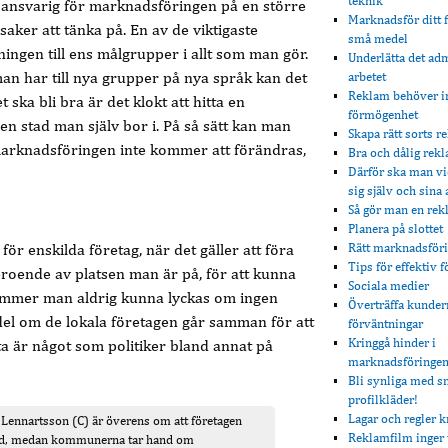
teknik
 ansvarig för marknadsföringen på en större
Marknadsför ditt 
saker att tänka på. En av de viktigaste
små medel
ingen till ens målgrupper i allt som man gör.
Underlätta det ad
an har till nya grupper på nya språk kan det
arbetet
Reklam behöver in
et ska bli bra är det klokt att hitta en
förmögenhet
en stad man själv bor i. På så sätt kan man
Skapa rätt sorts r
 marknadsföringen inte kommer att förändras,
Bra och dålig rek
Därför ska man vi
sig själv och sina
Så gör man en rek
Planera på slottet
för enskilda företag, när det gäller att föra
Rätt marknadsför
Tips för effektiv f
oende av platsen man är på, för att kunna
Sociala medier
 kommer man aldrig kunna lyckas om ingen
Överträffa kunder
del om de lokala företagen går samman för att
förväntningar
Kringgå hinder i
a är något som politiker bland annat på
marknadsföringe
Bli synliga med s
profilkläder!
Lagar och regler k
Lennartsson (C) är överens om att företagen
Reklamfilm inger t
nd, medan kommunerna tar hand om