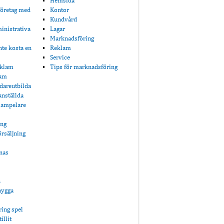
Hemsida
företag med
Kontor
Kundvård
ministrativa
Lagar
Marknadsföring
te kosta en
Reklam
Service
eklam
Tips för marknadsföring
lam
dareutbilda
 anställda
lampelare
ing
örsäljning
nas
n
nygga
ring spel
illit