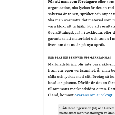
För att man som företagare
eller som
organisation, ska lyckas är det en rad 
sakerna är tonen, språket och anpassn
Ska man översätta det material som m
vara klokt att ta hjälp. För att resultat
översättningsbyrå i Stockholm, eller d
garantera att materialet och tonen i
även om det nu är på nya språk.
NÄR PLATSEN BEHÖVER UPPMÄRKSAMMAS
Marknadsföring blir inte bara aktuellt 
fram ens egen verksamhet. Är man ber
sälja och lyckas med sitt företag så
besöker platsen. Därför är det en för
tillsammans marknadsföra orten. Dett
Öland, kommit
överens om är viktigt
:
”Både Kent Ingvarsson (M) och Lisbeth 
måste sköta marknadsföringen av Öla