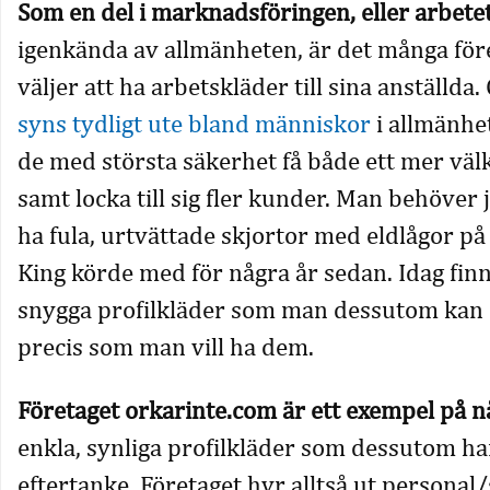
Som en del i marknadsföringen, eller arbet
igenkända av allmänheten, är det många fö
väljer att ha arbetskläder till sina anställda.
syns tydligt ute bland människor
i allmänh
de med största säkerhet få både ett mer vä
samt locka till sig fler kunder. Man behöver j
ha fula, urtvättade skjortor med eldlågor p
King körde med för några år sedan. Idag fin
snygga profilkläder som man dessutom kan d
precis som man vill ha dem.
Företaget orkarinte.com är ett exempel på n
enkla, synliga profilkläder som dessutom har
eftertanke. Företaget hyr alltså ut personal/