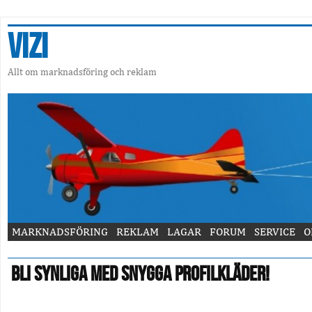
Vizi
Allt om marknadsföring och reklam
MARKNADSFÖRING
REKLAM
LAGAR
FORUM
SERVICE
O
Bli synliga med snygga profilkläder!