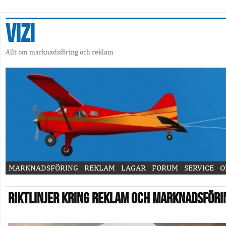
Vizi
Allt om marknadsföring och reklam
MARKNADSFÖRING
REKLAM
LAGAR
FORUM
SERVICE
O
Riktlinjer kring reklam och marknadsföri